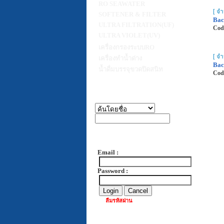
RO SEAWATER
[ จ
SOFTENER & FILTER
Bact
ULTRA FILTRATION(UF)
Cod
ULTRA VIOLET(UV)
เครื่องกรองระบบRO
[ จ
เครื่องทำน้ำด่าง
Bact
น้ำดื่มบรรจุขวดปิดสนิท
Cod
Email :
Password :
ลืมรหัสผ่าน