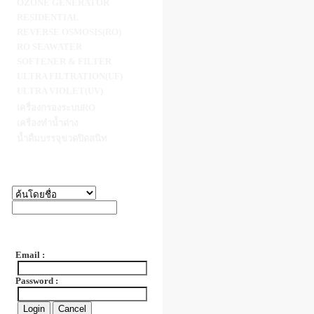
OZONE GENERATOR
RESIDENTIAL
REVERSE OSMOSIS(RO)
RO SEAWATER
CYGNUS INTE
SOFTENER & FILTER
ULTRA FILTRATION(UF)
THE VARIOUS TYPE OF WATER T
SAND, ANTHRACITE FILTER, ACTIV
ULTRA VIOLET(UV)
MANGANESE BIRM FILTER, SOFTENER 
FILTER,CERAMIC FILTER, U.V. DISNFECTI
เครื่องกรองระบบRO
SYSTEM , OZONATION SYSTEM AND BOT
SYSTEM.
เครื่องทำน้ำด่าง
น้ำดื่มบรรจุขวดปิดสนิท
[ จำนวนคนเข้าชม : 16152 ]
[ จำ
Scr
RO 6 คิวต่อวัน.
Code
RO6Q
Code :
Email :
[ จำนวนคนเข้าชม : 34385 ]
[ จำ
Password :
MULTIPLE BAG FILTER
BAG
(BF12-4)
Code
BF12-4
Code :