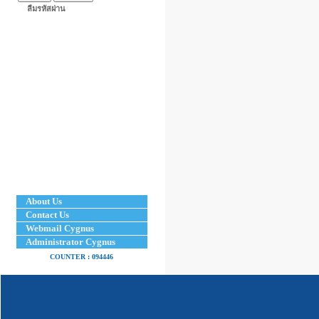
ลืมรหัสผ่าน
[ จำนวนคนเข้าชม : 186877 ]
[ จ
RO
น้ำยาล้างเมมเบรน ระบบรีเวอร์
Cod
สออสโมซิส
LMO
Code :
[ จำนวนคนเข้าชม : 19266 ]
[ จ
Rev
เครื่องกรองระบบRO (100-600
Cod
GPD)
RO 100-600 GPD
Code :
About Us
Contact Us
Webmail Cygnus
Administrator Cygnus
COUNTER :
094446
|
Home
Produc
66/4-6 Moo 4 Suksawad R